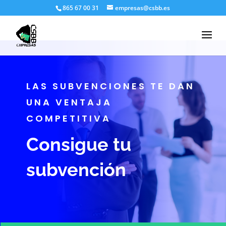
865 67 00 31
empresas@csbb.es
LAS SUBVENCIONES TE DAN
UNA VENTAJA
COMPETITIVA
Consigue tu
subvención