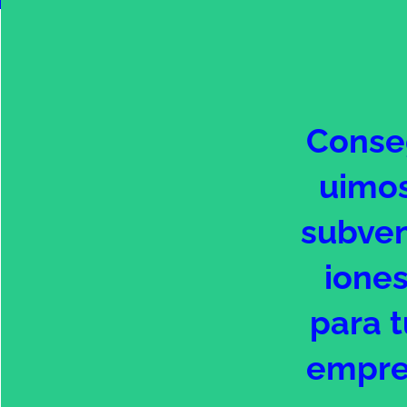
Conse
uimo
subve
ione
para t
empre