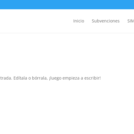
Inicio
Subvenciones
SI
rada. Edítala o bórrala, ¡luego empieza a escribir!